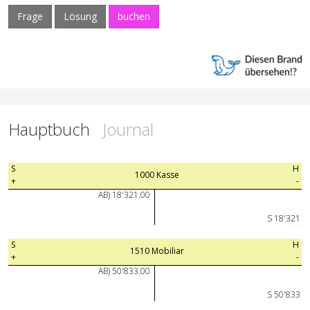
Frage
Lösung
buchen
Hauptbuch
Journal
S
H
1000 Kasse
+
-
AB) 18'321.00
S 18'321
S
H
1510 Mobiliar
+
-
AB) 50'833.00
S 50'833