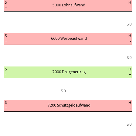
S
H
5000 Lohnaufwand
+
-
S 0
S
H
6600 Werbeaufwand
+
-
S 0
S
H
7000 Drogenertrag
-
+
S 0
S
H
7200 Schutzgeldaufwand
+
-
S 0