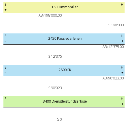
S
H
1600 Immobilien
+
-
AB) 198'000.00
S 198'000
S
H
2450 Passivdarlehen
-
+
AB) 12'375.00
S 12'375
S
H
2800 EK
-
+
AB) 90'023.00
S 90'023
S
H
3400 Dienstleistundserlöse
-
+
S 0