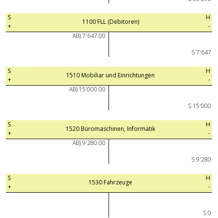
S
H
1100 FLL (Debitoren)
+
-
AB) 7'647.00
S 7'647
S
H
1510 Mobiliar und Einrichtungen
+
-
AB) 15'000.00
S 15'000
S
H
1520 Büromaschinen, Informatik
+
-
AB) 9'280.00
S 9'280
S
H
1530 Fahrzeuge
+
-
S 0