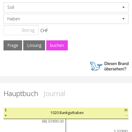
Soll
Haben
CHF
Frage
Lösung
buchen
Hauptbuch
Journal
S
H
1020 Bankguthaben
+
-
AB) 33'890.00
S 33'890