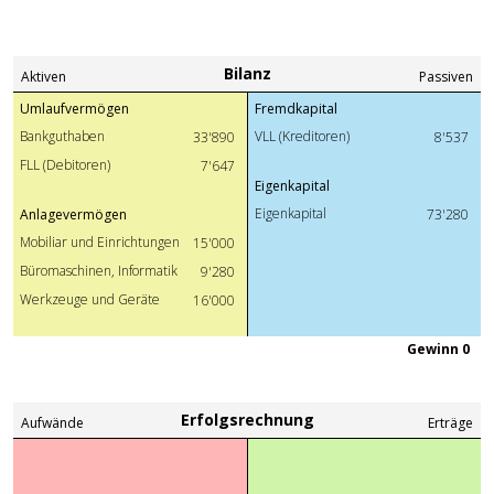
Bilanz
Aktiven
Passiven
Umlaufvermögen
Fremdkapital
Bankguthaben
VLL (Kreditoren)
33'890
8'537
FLL (Debitoren)
7'647
Eigenkapital
Eigenkapital
Anlagevermögen
73'280
Mobiliar und Einrichtungen
15'000
Büromaschinen, Informatik
9'280
Werkzeuge und Geräte
16'000
Gewinn 0
Erfolgsrechnung
Aufwände
Erträge