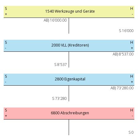
S
H
1540 Werkzeuge und Geräte
+
-
AB) 16'000.00
S 16'000
S
H
2000 VLL (Kreditoren)
-
+
AB) 8'537.00
S 8'537
S
H
2800 Eigenkapital
-
+
AB) 73'280.00
S 73'280
S
H
6800 Abschreibungen
+
-
S 0