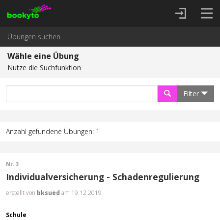
Übungen suchen
Wähle eine Übung
Nutze die Suchfunktion
Filter
Anzahl gefundene Übungen: 1
Nr. 3
Individualversicherung - Schadenregulierung
erstellt von
bksued
am 19.12.2019
Schule