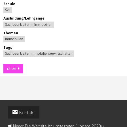
Schule
Svit
Ausbildung/Lehrgänge
Sachbearbeiter:in Immobilien
Themen
Immobilien
Tags
Sachbearbeiter Immobilienbewirtschafter
üben
Kontakt
News: Die Website ist umgezogen (Update 2020)
»