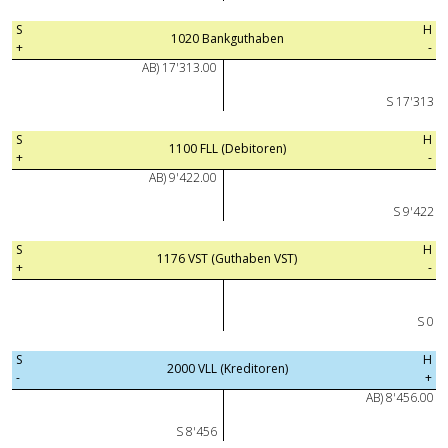
S
H
1020 Bankguthaben
+
-
AB) 17'313.00
S 17'313
S
H
1100 FLL (Debitoren)
+
-
AB) 9'422.00
S 9'422
S
H
1176 VST (Guthaben VST)
+
-
S 0
S
H
2000 VLL (Kreditoren)
-
+
AB) 8'456.00
S 8'456