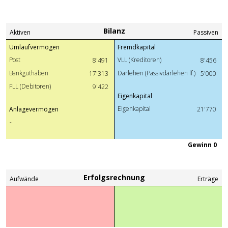
Bilanz
Aktiven
Passiven
Umlaufvermögen
Fremdkapital
Post
VLL (Kreditoren)
8'491
8'456
Bankguthaben
Darlehen (Passivdarlehen lf.)
17'313
5'000
FLL (Debitoren)
9'422
Eigenkapital
Eigenkapital
Anlagevermögen
21'770
-
Gewinn 0
Erfolgsrechnung
Aufwände
Erträge