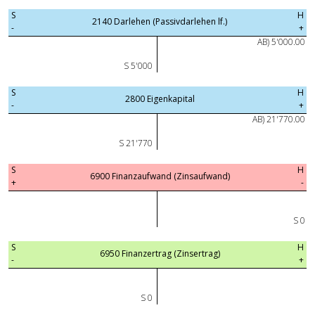
S
H
2140 Darlehen (Passivdarlehen lf.)
-
+
AB) 5'000.00
S 5'000
S
H
2800 Eigenkapital
-
+
AB) 21'770.00
S 21'770
S
H
6900 Finanzaufwand (Zinsaufwand)
+
-
S 0
S
H
6950 Finanzertrag (Zinsertrag)
-
+
S 0