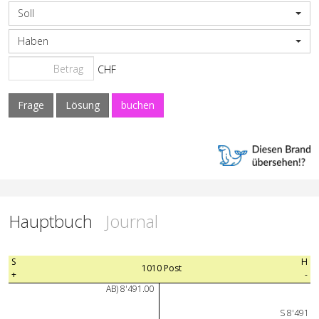
Soll
Haben
CHF
Frage
Lösung
buchen
Hauptbuch
Journal
S
H
1010 Post
+
-
AB) 8'491.00
S 8'491