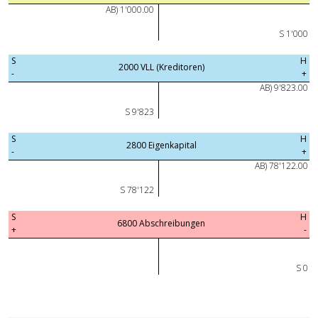
AB) 1'000.00
S 1'000
S
H
2000 VLL (Kreditoren)
-
+
AB) 9'823.00
S 9'823
S
H
2800 Eigenkapital
-
+
AB) 78'122.00
S 78'122
S
H
6800 Abschreibungen
+
-
S 0