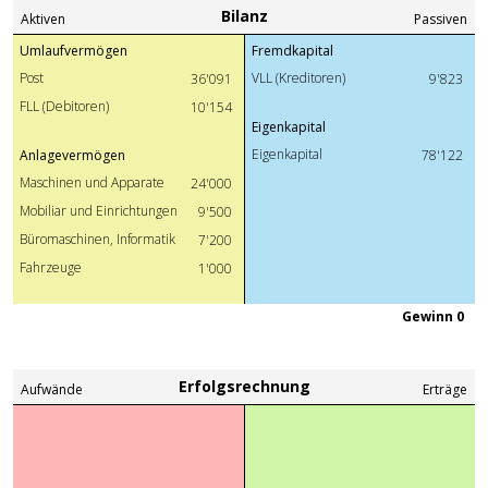
Bilanz
Aktiven
Passiven
Umlaufvermögen
Fremdkapital
Post
VLL (Kreditoren)
36'091
9'823
FLL (Debitoren)
10'154
Eigenkapital
Eigenkapital
Anlagevermögen
78'122
Maschinen und Apparate
24'000
Mobiliar und Einrichtungen
9'500
Büromaschinen, Informatik
7'200
Fahrzeuge
1'000
Gewinn 0
Erfolgsrechnung
Aufwände
Erträge