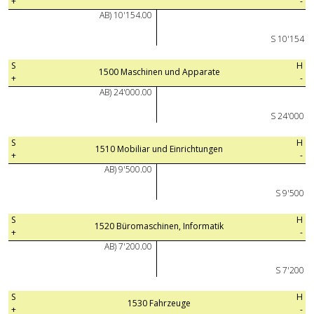
+
-
AB) 10'154.00
S 10'154
S
H
1500 Maschinen und Apparate
+
-
AB) 24'000.00
S 24'000
S
H
1510 Mobiliar und Einrichtungen
+
-
AB) 9'500.00
S 9'500
S
H
1520 Büromaschinen, Informatik
+
-
AB) 7'200.00
S 7'200
S
H
1530 Fahrzeuge
+
-