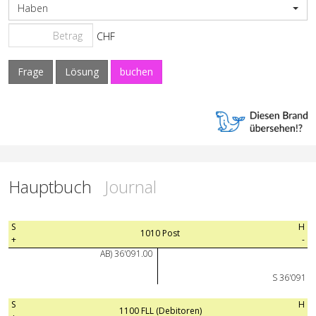
Haben
CHF
Frage
Lösung
buchen
Hauptbuch
Journal
S
H
1010 Post
+
-
AB) 36'091.00
S 36'091
S
H
1100 FLL (Debitoren)