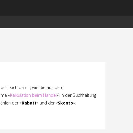
fasst sich damit, wie die aus dem
ema «
Kalkulation beim Handel
») in der Buchhaltung
ählen der «
Rabatt
» und der «
Skonto
»: