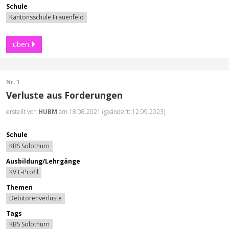
Schule
Kantonsschule Frauenfeld
üben
Nr. 1
Verluste aus Forderungen
erstellt von
HUBM
am 18.08.2021 (geändert: 12.09.2023)
Schule
KBS Solothurn
Ausbildung/Lehrgänge
KV E-Profil
Themen
Debitorenverluste
Tags
KBS Solothurn