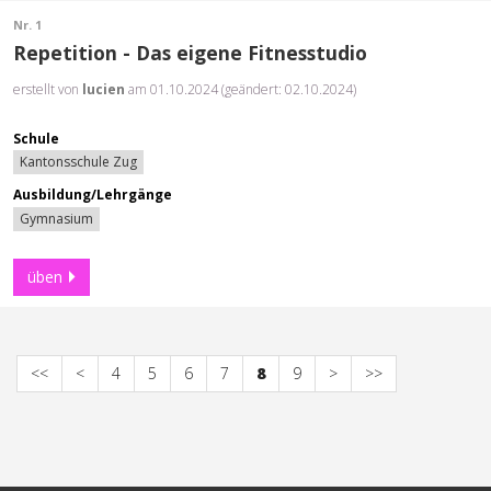
Nr. 1
Repetition - Das eigene Fitnesstudio
erstellt von
lucien
am 01.10.2024 (geändert: 02.10.2024)
Schule
Kantonsschule Zug
Ausbildung/Lehrgänge
Gymnasium
üben
<<
<
4
5
6
7
8
9
>
>>